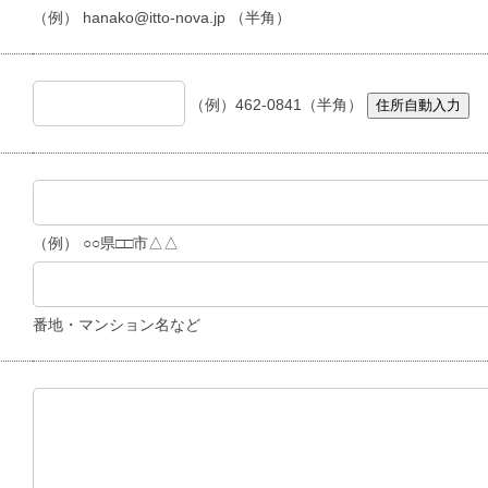
（例） hanako@itto-nova.jp （半角）
（例）462-0841（半角）
住所自動入力
（例） ○○県□□市△△
番地・マンション名など