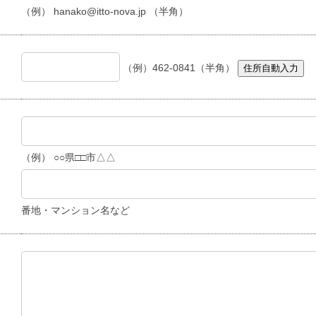
（例） hanako@itto-nova.jp （半角）
（例）462-0841（半角）
住所自動入力
（例） ○○県□□市△△
番地・マンション名など