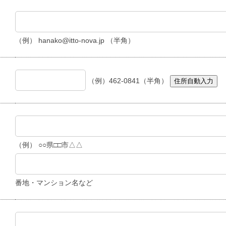
（例） hanako@itto-nova.jp （半角）
（例）462-0841（半角）
住所自動入力
（例） ○○県□□市△△
番地・マンション名など