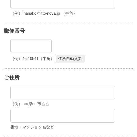
（例） hanako@itto-nova.jp （半角）
郵便番号
（例）462-0841（半角）
住所自動入力
ご住所
（例） ○○県□□市△△
番地・マンション名など