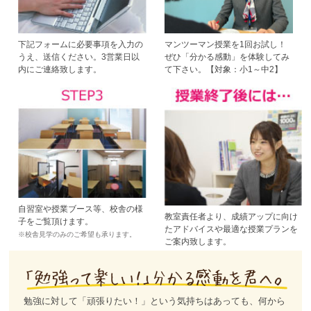
下記フォームに必要事項を入力の
マンツーマン授業を1回お試し！
うえ、送信ください。3営業日以
ぜひ「分かる感動」を体験してみ
内にご連絡致します。
て下さい。【対象：小1～中2】
自習室や授業ブース等、校舎の様
教室責任者より、成績アップに向け
子をご覧頂けます。
たアドバイスや最適な授業プランを
※校舎見学のみのご希望も承ります。
ご案内致します。
勉強に対して「頑張りたい！」という気持ちはあっても、何から