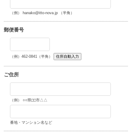
（例） hanako@itto-nova.jp （半角）
郵便番号
（例）462-0841（半角）
住所自動入力
ご住所
（例） ○○県□□市△△
番地・マンション名など