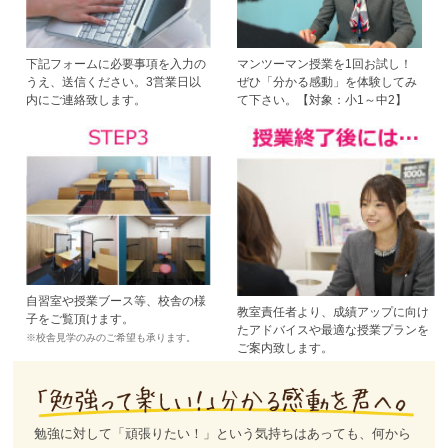
下記フォームに必要事項を入力の
マンツーマン授業を1回お試し！
うえ、送信ください。3営業日以
ぜひ「分かる感動」を体験してみ
内にご連絡致します。
て下さい。【対象：小1～中2】
自習室や授業ブース等、校舎の様
教室責任者より、成績アップに向け
子をご覧頂けます。
たアドバイスや最適な授業プランを
※校舎見学のみのご希望も承ります。
ご案内致します。
勉強に対して「頑張りたい！」という気持ちはあっても、何から