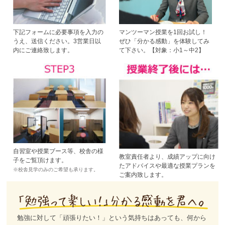
下記フォームに必要事項を入力の
マンツーマン授業を1回お試し！
うえ、送信ください。3営業日以
ぜひ「分かる感動」を体験してみ
内にご連絡致します。
て下さい。【対象：小1～中2】
自習室や授業ブース等、校舎の様
教室責任者より、成績アップに向け
子をご覧頂けます。
たアドバイスや最適な授業プランを
※校舎見学のみのご希望も承ります。
ご案内致します。
勉強に対して「頑張りたい！」という気持ちはあっても、何から