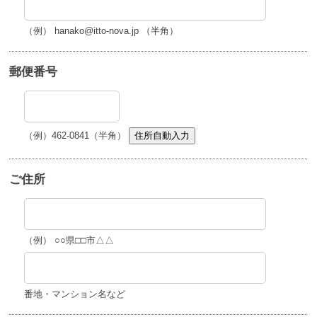
（例） hanako@itto-nova.jp （半角）
郵便番号
（例）462-0841（半角）
住所自動入力
ご住所
（例） ○○県□□市△△
番地・マンション名など