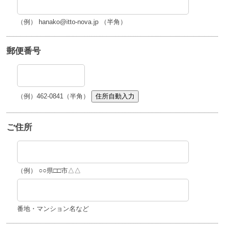
（例） hanako@itto-nova.jp （半角）
郵便番号
（例）462-0841（半角）
住所自動入力
ご住所
（例） ○○県□□市△△
番地・マンション名など