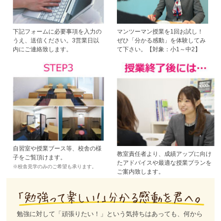
下記フォームに必要事項を入力の
マンツーマン授業を1回お試し！
うえ、送信ください。3営業日以
ぜひ「分かる感動」を体験してみ
内にご連絡致します。
て下さい。【対象：小1～中2】
自習室や授業ブース等、校舎の様
教室責任者より、成績アップに向け
子をご覧頂けます。
たアドバイスや最適な授業プランを
※校舎見学のみのご希望も承ります。
ご案内致します。
勉強に対して「頑張りたい！」という気持ちはあっても、何から