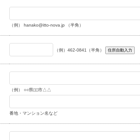
（例） hanako@itto-nova.jp （半角）
（例）462-0841（半角）
住所自動入力
（例） ○○県□□市△△
番地・マンション名など