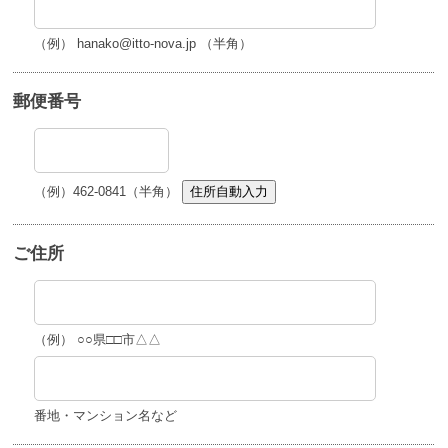
（例） hanako@itto-nova.jp （半角）
郵便番号
（例）462-0841（半角）
住所自動入力
ご住所
（例） ○○県□□市△△
番地・マンション名など