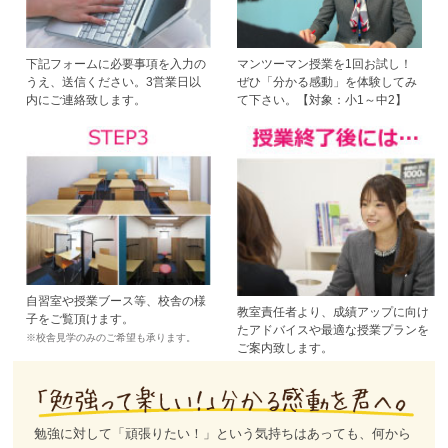
下記フォームに必要事項を入力の
マンツーマン授業を1回お試し！
うえ、送信ください。3営業日以
ぜひ「分かる感動」を体験してみ
内にご連絡致します。
て下さい。【対象：小1～中2】
自習室や授業ブース等、校舎の様
教室責任者より、成績アップに向け
子をご覧頂けます。
たアドバイスや最適な授業プランを
※校舎見学のみのご希望も承ります。
ご案内致します。
勉強に対して「頑張りたい！」という気持ちはあっても、何から