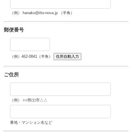
（例） hanako@itto-nova.jp （半角）
郵便番号
（例）462-0841（半角）
住所自動入力
ご住所
（例） ○○県□□市△△
番地・マンション名など