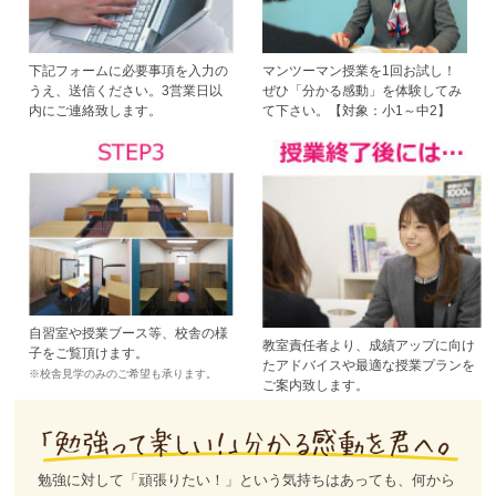
下記フォームに必要事項を入力の
マンツーマン授業を1回お試し！
うえ、送信ください。3営業日以
ぜひ「分かる感動」を体験してみ
内にご連絡致します。
て下さい。【対象：小1～中2】
自習室や授業ブース等、校舎の様
教室責任者より、成績アップに向け
子をご覧頂けます。
たアドバイスや最適な授業プランを
※校舎見学のみのご希望も承ります。
ご案内致します。
勉強に対して「頑張りたい！」という気持ちはあっても、何から