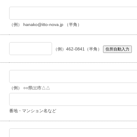
（例） hanako@itto-nova.jp （半角）
（例）462-0841（半角）
住所自動入力
（例） ○○県□□市△△
番地・マンション名など