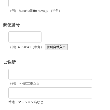
（例） hanako@itto-nova.jp （半角）
郵便番号
（例）462-0841（半角）
住所自動入力
ご住所
（例） ○○県□□市△△
番地・マンション名など