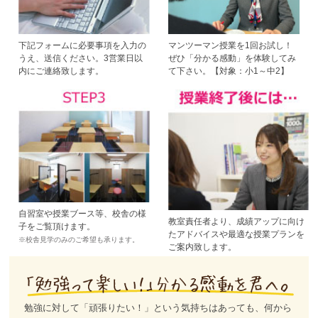
下記フォームに必要事項を入力の
マンツーマン授業を1回お試し！
うえ、送信ください。3営業日以
ぜひ「分かる感動」を体験してみ
内にご連絡致します。
て下さい。【対象：小1～中2】
自習室や授業ブース等、校舎の様
教室責任者より、成績アップに向け
子をご覧頂けます。
たアドバイスや最適な授業プランを
※校舎見学のみのご希望も承ります。
ご案内致します。
勉強に対して「頑張りたい！」という気持ちはあっても、何から