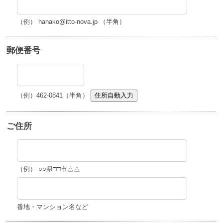
（例） hanako@itto-nova.jp （半角）
郵便番号
（例）462-0841（半角）
住所自動入力
ご住所
（例） ○○県□□市△△
番地・マンション名など