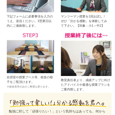
下記フォームに必要事項を入力の
マンツーマン授業を1回お試し！
うえ、送信ください。3営業日以
ぜひ「分かる感動」を体験してみ
内にご連絡致します。
て下さい。【対象：小1～中2】
自習室や授業ブース等、校舎の様
教室責任者より、成績アップに向け
子をご覧頂けます。
たアドバイスや最適な授業プランを
※校舎見学のみのご希望も承ります。
ご案内致します。
勉強に対して「頑張りたい！」という気持ちはあっても、何から