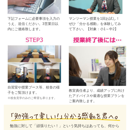
下記フォームに必要事項を入力の
マンツーマン授業を1回お試し！
うえ、送信ください。3営業日以
ぜひ「分かる感動」を体験してみ
内にご連絡致します。
て下さい。【対象：小1～中2】
自習室や授業ブース等、校舎の様
教室責任者より、成績アップに向け
子をご覧頂けます。
たアドバイスや最適な授業プランを
※校舎見学のみのご希望も承ります。
ご案内致します。
勉強に対して「頑張りたい！」という気持ちはあっても、何から