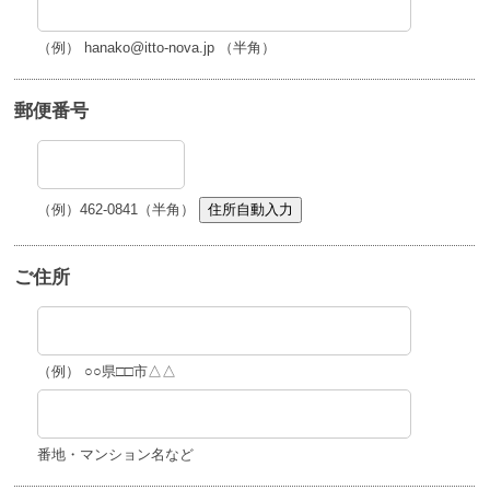
（例） hanako@itto-nova.jp （半角）
郵便番号
（例）462-0841（半角）
住所自動入力
ご住所
（例） ○○県□□市△△
番地・マンション名など