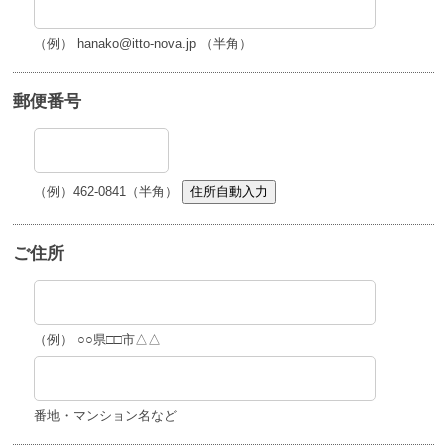
（例） hanako@itto-nova.jp （半角）
郵便番号
（例）462-0841（半角）
住所自動入力
ご住所
（例） ○○県□□市△△
番地・マンション名など