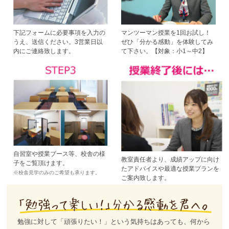
下記フォームに必要事項を入力の
マンツーマン授業を1回お試し！
うえ、送信ください。3営業日以
ぜひ「分かる感動」を体験してみ
内にご連絡致します。
て下さい。【対象：小1～中2】
自習室や授業ブース等、校舎の様
教室責任者より、成績アップに向け
子をご覧頂けます。
たアドバイスや最適な授業プランを
※校舎見学のみのご希望も承ります。
ご案内致します。
勉強に対して「頑張りたい！」という気持ちはあっても、何から