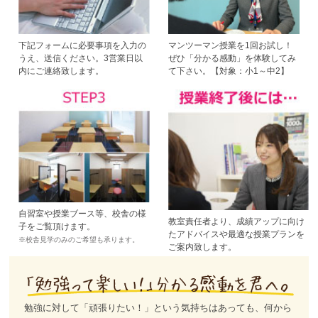
下記フォームに必要事項を入力の
マンツーマン授業を1回お試し！
うえ、送信ください。3営業日以
ぜひ「分かる感動」を体験してみ
内にご連絡致します。
て下さい。【対象：小1～中2】
自習室や授業ブース等、校舎の様
教室責任者より、成績アップに向け
子をご覧頂けます。
たアドバイスや最適な授業プランを
※校舎見学のみのご希望も承ります。
ご案内致します。
勉強に対して「頑張りたい！」という気持ちはあっても、何から