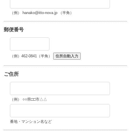
（例） hanako@itto-nova.jp （半角）
郵便番号
（例）462-0841（半角）
住所自動入力
ご住所
（例） ○○県□□市△△
番地・マンション名など