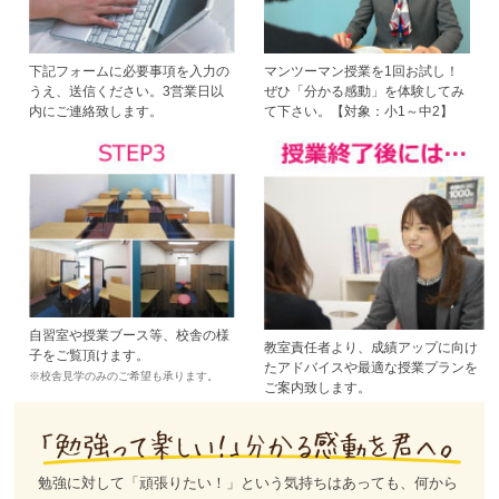
下記フォームに必要事項を入力の
マンツーマン授業を1回お試し！
うえ、送信ください。3営業日以
ぜひ「分かる感動」を体験してみ
内にご連絡致します。
て下さい。【対象：小1～中2】
自習室や授業ブース等、校舎の様
教室責任者より、成績アップに向け
子をご覧頂けます。
たアドバイスや最適な授業プランを
※校舎見学のみのご希望も承ります。
ご案内致します。
勉強に対して「頑張りたい！」という気持ちはあっても、何から