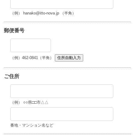
（例） hanako@itto-nova.jp （半角）
郵便番号
（例）462-0841（半角）
住所自動入力
ご住所
（例） ○○県□□市△△
番地・マンション名など