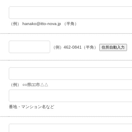
（例） hanako@itto-nova.jp （半角）
（例）462-0841（半角）
住所自動入力
（例） ○○県□□市△△
番地・マンション名など