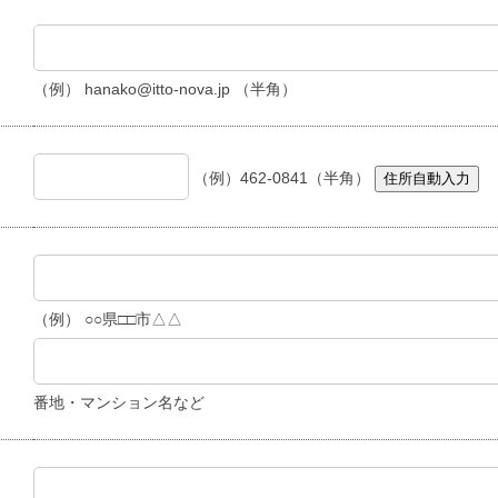
（例） hanako@itto-nova.jp （半角）
（例）462-0841（半角）
住所自動入力
（例） ○○県□□市△△
番地・マンション名など