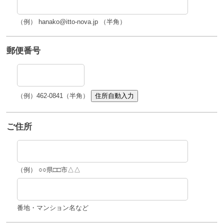
（例） hanako@itto-nova.jp （半角）
郵便番号
（例）462-0841（半角）
住所自動入力
ご住所
（例） ○○県□□市△△
番地・マンション名など