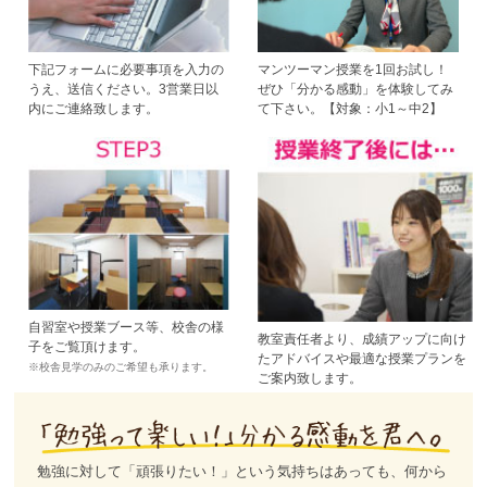
下記フォームに必要事項を入力の
マンツーマン授業を1回お試し！
うえ、送信ください。3営業日以
ぜひ「分かる感動」を体験してみ
内にご連絡致します。
て下さい。【対象：小1～中2】
自習室や授業ブース等、校舎の様
教室責任者より、成績アップに向け
子をご覧頂けます。
たアドバイスや最適な授業プランを
※校舎見学のみのご希望も承ります。
ご案内致します。
勉強に対して「頑張りたい！」という気持ちはあっても、何から