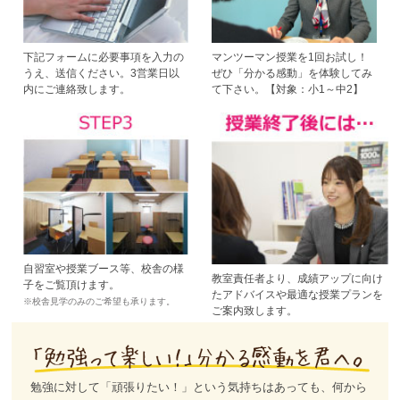
下記フォームに必要事項を入力の
マンツーマン授業を1回お試し！
うえ、送信ください。3営業日以
ぜひ「分かる感動」を体験してみ
内にご連絡致します。
て下さい。【対象：小1～中2】
自習室や授業ブース等、校舎の様
教室責任者より、成績アップに向け
子をご覧頂けます。
たアドバイスや最適な授業プランを
※校舎見学のみのご希望も承ります。
ご案内致します。
勉強に対して「頑張りたい！」という気持ちはあっても、何から