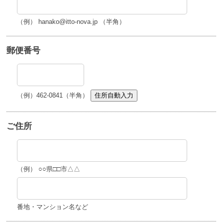
（例） hanako@itto-nova.jp （半角）
郵便番号
（例）462-0841（半角）
住所自動入力
ご住所
（例） ○○県□□市△△
番地・マンション名など