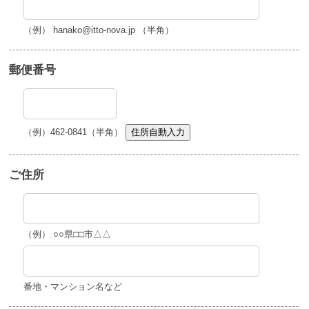
（例） hanako@itto-nova.jp （半角）
郵便番号
（例）462-0841（半角）
住所自動入力
ご住所
（例） ○○県□□市△△
番地・マンション名など