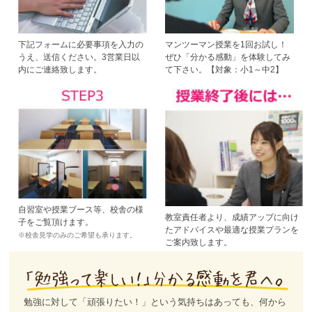
下記フォームに必要事項を入力の
マンツーマン授業を1回お試し！
うえ、送信ください。3営業日以
ぜひ「分かる感動」を体験してみ
内にご連絡致します。
て下さい。【対象：小1～中2】
自習室や授業ブース等、校舎の様
教室責任者より、成績アップに向け
子をご覧頂けます。
たアドバイスや最適な授業プランを
※校舎見学のみのご希望も承ります。
ご案内致します。
勉強に対して「頑張りたい！」という気持ちはあっても、何から