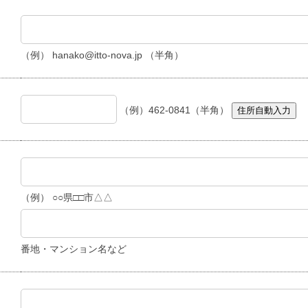
（例） hanako@itto-nova.jp （半角）
（例）462-0841（半角）
住所自動入力
（例） ○○県□□市△△
番地・マンション名など