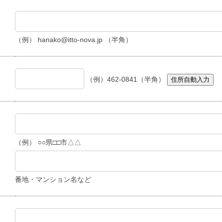
（例） hanako@itto-nova.jp （半角）
（例）462-0841（半角）
住所自動入力
（例） ○○県□□市△△
番地・マンション名など