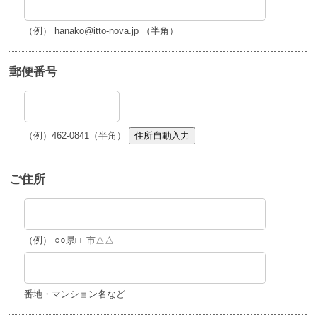
（例） hanako@itto-nova.jp （半角）
郵便番号
（例）462-0841（半角）
住所自動入力
ご住所
（例） ○○県□□市△△
番地・マンション名など