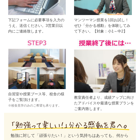
下記フォームに必要事項を入力の
マンツーマン授業を1回お試し！
うえ、送信ください。3営業日以
ぜひ「分かる感動」を体験してみ
内にご連絡致します。
て下さい。【対象：小1～中2】
自習室や授業ブース等、校舎の様
教室責任者より、成績アップに向け
子をご覧頂けます。
たアドバイスや最適な授業プランを
※校舎見学のみのご希望も承ります。
ご案内致します。
勉強に対して「頑張りたい！」という気持ちはあっても、何から