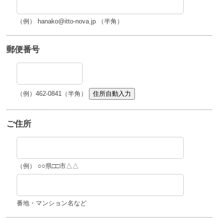
（例） hanako@itto-nova.jp （半角）
郵便番号
（例）462-0841（半角）
住所自動入力
ご住所
（例） ○○県□□市△△
番地・マンション名など