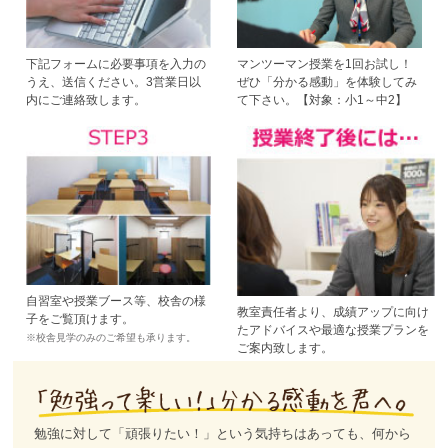
下記フォームに必要事項を入力の
マンツーマン授業を1回お試し！
うえ、送信ください。3営業日以
ぜひ「分かる感動」を体験してみ
内にご連絡致します。
て下さい。【対象：小1～中2】
自習室や授業ブース等、校舎の様
教室責任者より、成績アップに向け
子をご覧頂けます。
たアドバイスや最適な授業プランを
※校舎見学のみのご希望も承ります。
ご案内致します。
勉強に対して「頑張りたい！」という気持ちはあっても、何から