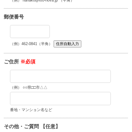
（例） hanako@itto-nova.jp （半角）
郵便番号
（例）462-0841（半角）
住所自動入力
ご住所
※必須
（例） ○○県□□市△△
番地・マンション名など
その他・ご質問 【任意】