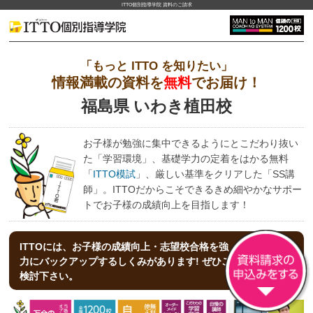
ITTO個別指導学院 資料のご請求
「もっと ITTO を知りたい」
情報満載の資料を
無料
でお届け！
福島県 いわき植田校
お子様が勉強に集中できるようにとこだわり抜い
た「学習環境」、基礎学力の定着をはかる無料
「
ITTO模試
」、厳しい基準をクリアした「SS講
師」。ITTOだからこそできるきめ細やかなサポー
トでお子様の成績向上を目指します！
ITTOには、お子様の成績向上・志望校合格を強
力にバックアップする
しくみがあります! ぜひご
検討下さい。