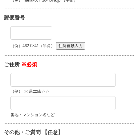
（例） hanako@itto-nova.jp （半角）
郵便番号
（例）462-0841（半角）
住所自動入力
ご住所
※必須
（例） ○○県□□市△△
番地・マンション名など
その他・ご質問 【任意】