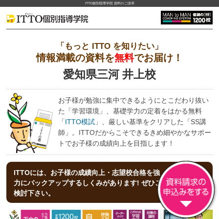
ITTO個別指導学院 資料のご請求
「もっと ITTO を知りたい」
情報満載の資料を
無料
でお届け！
愛知県三河 井上校
お子様が勉強に集中できるようにとこだわり抜い
た「学習環境」、基礎学力の定着をはかる無料
「
ITTO模試
」、厳しい基準をクリアした「SS講
師」。ITTOだからこそできるきめ細やかなサポー
トでお子様の成績向上を目指します！
ITTOには、お子様の成績向上・志望校合格を強
力にバックアップする
しくみがあります! ぜひご
検討下さい。