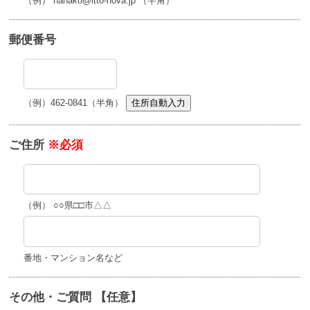
（例） hanako@itto-nova.jp （半角）
郵便番号
（例）462-0841（半角）
住所自動入力
ご住所
※必須
（例） ○○県□□市△△
番地・マンション名など
その他・ご質問 【任意】