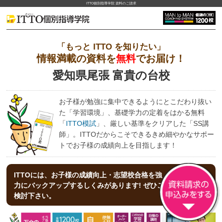
ITTO個別指導学院 資料のご請求
「もっと ITTO を知りたい」
情報満載の資料を
無料
でお届け！
愛知県尾張 富貴の台校
お子様が勉強に集中できるようにとこだわり抜い
た「学習環境」、基礎学力の定着をはかる無料
「
ITTO模試
」、厳しい基準をクリアした「SS講
師」。ITTOだからこそできるきめ細やかなサポー
トでお子様の成績向上を目指します！
ITTOには、お子様の成績向上・志望校合格を強
力にバックアップする
しくみがあります! ぜひご
検討下さい。