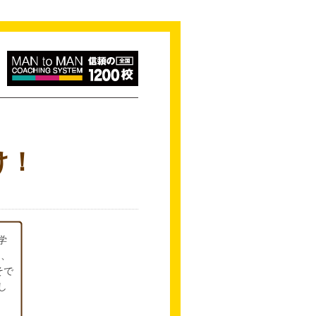
け！
学
」、
そで
し