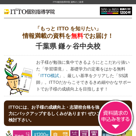
ITTO個別指導学院 資料のご請求
「もっと ITTO を知りたい」
情報満載の資料を
無料
でお届け！
千葉県 鎌ヶ谷中央校
お子様が勉強に集中できるようにとこだわり抜い
た「学習環境」、基礎学力の定着をはかる無料
「
ITTO模試
」、厳しい基準をクリアした「SS講
師」。ITTOだからこそできるきめ細やかなサポー
トでお子様の成績向上を目指します！
ITTOには、お子様の成績向上・志望校合格を強
力にバックアップする
しくみがあります! ぜひご
検討下さい。