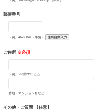
（例） hanako@itto-nova.jp （半角）
郵便番号
（例）462-0841（半角）
住所自動入力
ご住所
※必須
（例） ○○県□□市△△
番地・マンション名など
その他・ご質問 【任意】