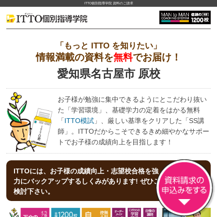
ITTO個別指導学院 資料のご請求
「もっと ITTO を知りたい」
情報満載の資料を
無料
でお届け！
愛知県名古屋市 原校
お子様が勉強に集中できるようにとこだわり抜い
た「学習環境」、基礎学力の定着をはかる無料
「
ITTO模試
」、厳しい基準をクリアした「SS講
師」。ITTOだからこそできるきめ細やかなサポー
トでお子様の成績向上を目指します！
ITTOには、お子様の成績向上・志望校合格を強
力にバックアップする
しくみがあります! ぜひご
検討下さい。