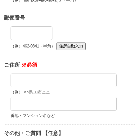
（例） hanako@itto-nova.jp （半角）
郵便番号
（例）462-0841（半角）
住所自動入力
ご住所
※必須
（例） ○○県□□市△△
番地・マンション名など
その他・ご質問 【任意】