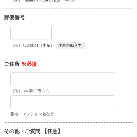
（例） hanako@itto-nova.jp （半角）
郵便番号
（例）462-0841（半角）
住所自動入力
ご住所
※必須
（例） ○○県□□市△△
番地・マンション名など
その他・ご質問 【任意】