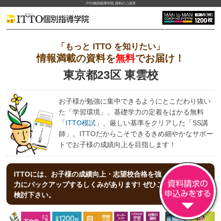
ITTO個別指導学院 資料のご請求
「もっと ITTO を知りたい」
情報満載の資料を
無料
でお届け！
東京都23区 東雲校
お子様が勉強に集中できるようにとこだわり抜い
た「学習環境」、基礎学力の定着をはかる無料
「
ITTO模試
」、厳しい基準をクリアした「SS講
師」。ITTOだからこそできるきめ細やかなサポー
トでお子様の成績向上を目指します！
ITTOには、お子様の成績向上・志望校合格を強
力にバックアップする
しくみがあります! ぜひご
検討下さい。