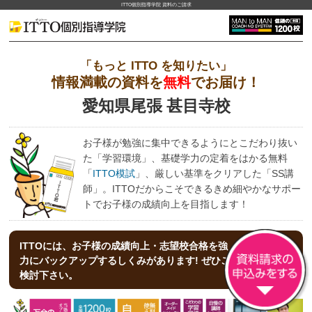
ITTO個別指導学院 資料のご請求
「もっと ITTO を知りたい」
情報満載の資料を
無料
でお届け！
愛知県尾張 甚目寺校
お子様が勉強に集中できるようにとこだわり抜い
た「学習環境」、基礎学力の定着をはかる無料
「
ITTO模試
」、厳しい基準をクリアした「SS講
師」。ITTOだからこそできるきめ細やかなサポー
トでお子様の成績向上を目指します！
ITTOには、お子様の成績向上・志望校合格を強
力にバックアップする
しくみがあります! ぜひご
検討下さい。