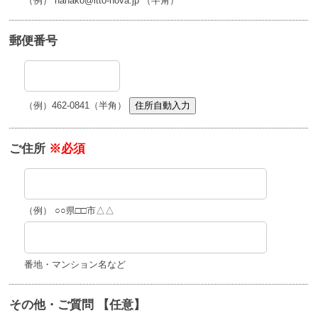
（例） hanako@itto-nova.jp （半角）
郵便番号
（例）462-0841（半角）
住所自動入力
ご住所
※必須
（例） ○○県□□市△△
番地・マンション名など
その他・ご質問 【任意】