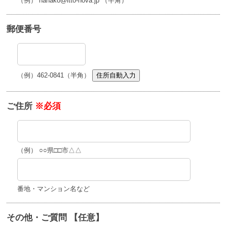
（例） hanako@itto-nova.jp （半角）
郵便番号
（例）462-0841（半角）
住所自動入力
ご住所
※必須
（例） ○○県□□市△△
番地・マンション名など
その他・ご質問 【任意】