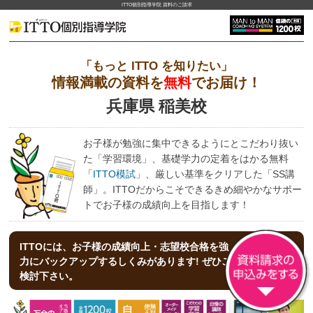
ITTO個別指導学院 資料のご請求
「もっと ITTO を知りたい」
情報満載の資料を
無料
でお届け！
兵庫県 稲美校
お子様が勉強に集中できるようにとこだわり抜い
た「学習環境」、基礎学力の定着をはかる無料
「
ITTO模試
」、厳しい基準をクリアした「SS講
師」。ITTOだからこそできるきめ細やかなサポー
トでお子様の成績向上を目指します！
ITTOには、お子様の成績向上・志望校合格を強
力にバックアップする
しくみがあります! ぜひご
検討下さい。