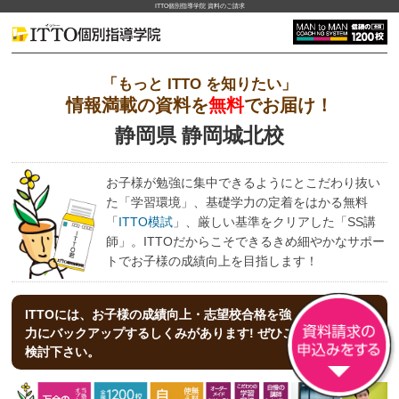
ITTO個別指導学院 資料のご請求
「もっと ITTO を知りたい」
情報満載の資料を
無料
でお届け！
静岡県 静岡城北校
お子様が勉強に集中できるようにとこだわり抜い
た「学習環境」、基礎学力の定着をはかる無料
「
ITTO模試
」、厳しい基準をクリアした「SS講
師」。ITTOだからこそできるきめ細やかなサポー
トでお子様の成績向上を目指します！
ITTOには、お子様の成績向上・志望校合格を強
力にバックアップする
しくみがあります! ぜひご
検討下さい。