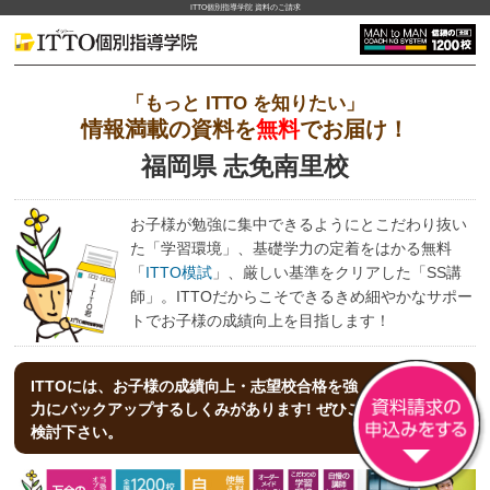
ITTO個別指導学院 資料のご請求
「もっと ITTO を知りたい」
情報満載の資料を
無料
でお届け！
福岡県 志免南里校
お子様が勉強に集中できるようにとこだわり抜い
た「学習環境」、基礎学力の定着をはかる無料
「
ITTO模試
」、厳しい基準をクリアした「SS講
師」。ITTOだからこそできるきめ細やかなサポー
トでお子様の成績向上を目指します！
ITTOには、お子様の成績向上・志望校合格を強
力にバックアップする
しくみがあります! ぜひご
検討下さい。