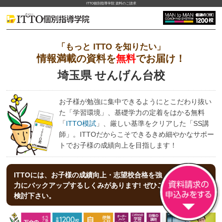
ITTO個別指導学院 資料のご請求
「もっと ITTO を知りたい」
情報満載の資料を
無料
でお届け！
埼玉県 せんげん台校
お子様が勉強に集中できるようにとこだわり抜い
た「学習環境」、基礎学力の定着をはかる無料
「
ITTO模試
」、厳しい基準をクリアした「SS講
師」。ITTOだからこそできるきめ細やかなサポー
トでお子様の成績向上を目指します！
ITTOには、お子様の成績向上・志望校合格を強
力にバックアップする
しくみがあります! ぜひご
検討下さい。