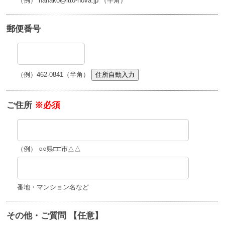
（例） hanako@itto-nova.jp （半角）
郵便番号
（例）462-0841（半角）
住所自動入力
ご住所
※必須
（例） ○○県□□市△△
番地・マンション名など
その他・ご質問 【任意】