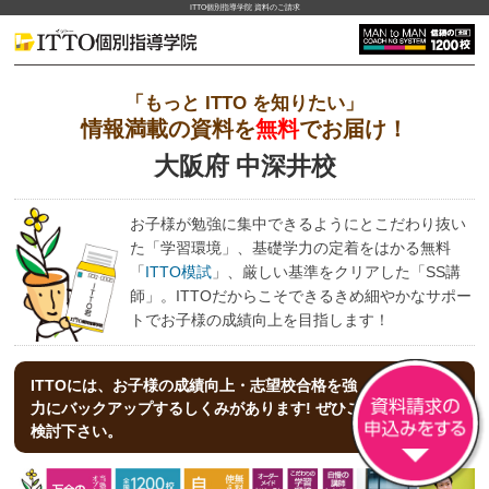
ITTO個別指導学院 資料のご請求
「もっと ITTO を知りたい」
情報満載の資料を
無料
でお届け！
大阪府 中深井校
お子様が勉強に集中できるようにとこだわり抜い
た「学習環境」、基礎学力の定着をはかる無料
「
ITTO模試
」、厳しい基準をクリアした「SS講
師」。ITTOだからこそできるきめ細やかなサポー
トでお子様の成績向上を目指します！
ITTOには、お子様の成績向上・志望校合格を強
力にバックアップする
しくみがあります! ぜひご
検討下さい。