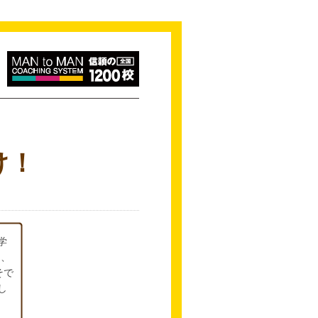
け！
学
」、
そで
し