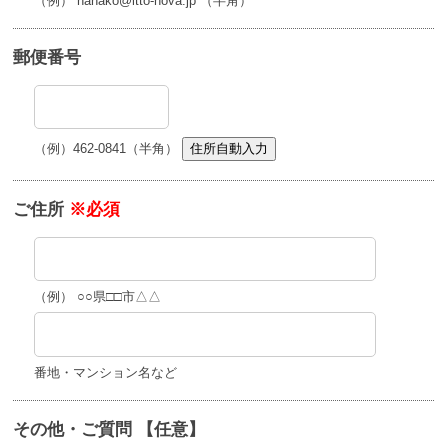
（例） hanako@itto-nova.jp （半角）
郵便番号
（例）462-0841（半角）
住所自動入力
ご住所
※必須
（例） ○○県□□市△△
番地・マンション名など
その他・ご質問 【任意】