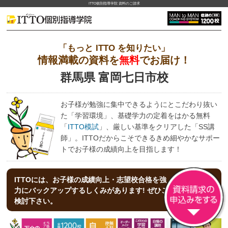
ITTO個別指導学院 資料のご請求
「もっと ITTO を知りたい」
情報満載の資料を
無料
でお届け！
群馬県 富岡七日市校
お子様が勉強に集中できるようにとこだわり抜い
た「学習環境」、基礎学力の定着をはかる無料
「
ITTO模試
」、厳しい基準をクリアした「SS講
師」。ITTOだからこそできるきめ細やかなサポー
トでお子様の成績向上を目指します！
ITTOには、お子様の成績向上・志望校合格を強
力にバックアップする
しくみがあります! ぜひご
検討下さい。