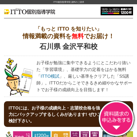
ITTO個別指導学院 資料のご請求
「もっと ITTO を知りたい」
情報満載の資料を
無料
でお届け！
石川県 金沢平和校
お子様が勉強に集中できるようにとこだわり抜い
た「学習環境」、基礎学力の定着をはかる無料
「
ITTO模試
」、厳しい基準をクリアした「SS講
師」。ITTOだからこそできるきめ細やかなサポー
トでお子様の成績向上を目指します！
ITTOには、お子様の成績向上・志望校合格を強
力にバックアップする
しくみがあります! ぜひご
検討下さい。