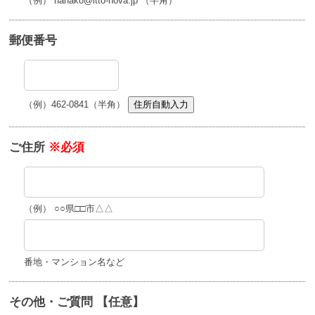
（例） hanako@itto-nova.jp （半角）
郵便番号
（例）462-0841（半角）
住所自動入力
ご住所
※必須
（例） ○○県□□市△△
番地・マンション名など
その他・ご質問 【任意】