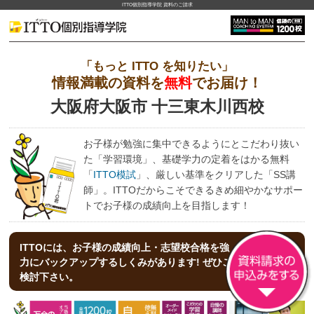
ITTO個別指導学院 資料のご請求
「もっと ITTO を知りたい」
情報満載の資料を
無料
でお届け！
大阪府大阪市 十三東木川西校
お子様が勉強に集中できるようにとこだわり抜い
た「学習環境」、基礎学力の定着をはかる無料
「
ITTO模試
」、厳しい基準をクリアした「SS講
師」。ITTOだからこそできるきめ細やかなサポー
トでお子様の成績向上を目指します！
ITTOには、お子様の成績向上・志望校合格を強
力にバックアップする
しくみがあります! ぜひご
検討下さい。