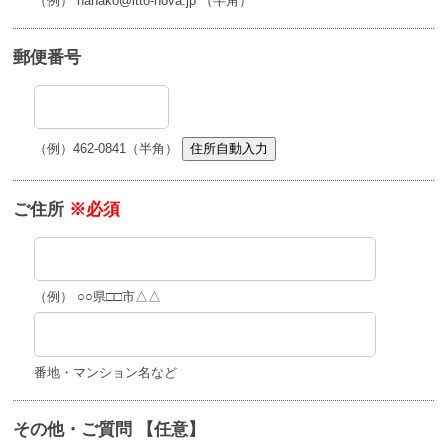
（例） hanako@itto-nova.jp （半角）
郵便番号
（例）462-0841（半角）
住所自動入力
ご住所
※必須
（例） ○○県□□市△△
番地・マンション名など
その他・ご質問 【任意】