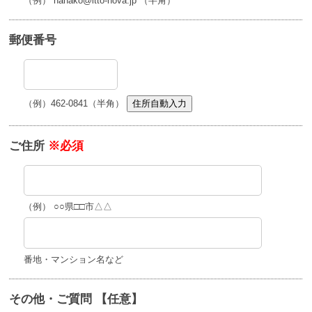
（例） hanako@itto-nova.jp （半角）
郵便番号
（例）462-0841（半角）
住所自動入力
ご住所
※必須
（例） ○○県□□市△△
番地・マンション名など
その他・ご質問 【任意】