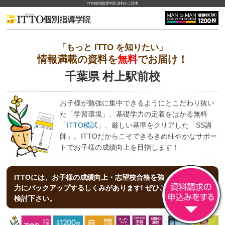
ITTO個別指導学院 資料のご請求
「もっと ITTO を知りたい」
情報満載の資料を
無料
でお届け！
千葉県 村上駅前校
お子様が勉強に集中できるようにとこだわり抜い
た「学習環境」、基礎学力の定着をはかる無料
「
ITTO模試
」、厳しい基準をクリアした「SS講
師」。ITTOだからこそできるきめ細やかなサポー
トでお子様の成績向上を目指します！
ITTOには、お子様の成績向上・志望校合格を強
力にバックアップする
しくみがあります! ぜひご
検討下さい。