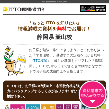
ITTO個別指導学院 資料のご請求
「もっと ITTO を知りたい」
情報満載の資料を
無料
でお届け！
静岡県 韮山校
お子様が勉強に集中できるようにとこだわり抜い
た「学習環境」、基礎学力の定着をはかる無料
「
ITTO模試
」、厳しい基準をクリアした「SS講
師」。ITTOだからこそできるきめ細やかなサポー
トでお子様の成績向上を目指します！
ITTOには、お子様の成績向上・志望校合格を強
力にバックアップする
しくみがあります! ぜひご
検討下さい。