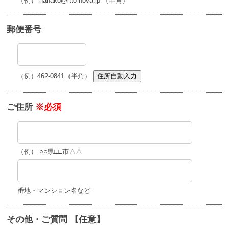
（例） hanako@itto-nova.jp （半角）
郵便番号
（例）462-0841（半角）
住所自動入力
ご住所
※必須
（例） ○○県□□市△△
番地・マンション名など
その他・ご質問 【任意】